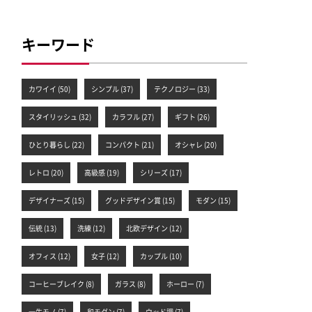
キーワード
カワイイ (50)
シンプル (37)
テクノロジー (33)
スタイリッシュ (32)
カラフル (27)
ギフト (26)
ひとり暮らし (22)
コンパクト (21)
オシャレ (20)
レトロ (20)
高級感 (19)
シリーズ (17)
デザイナーズ (15)
グッドデザイン賞 (15)
モダン (15)
伝統 (13)
洗練 (12)
北欧デザイン (12)
オフィス (12)
女子 (12)
カップル (10)
コーヒーブレイク (8)
ガラス (8)
ホーロー (7)