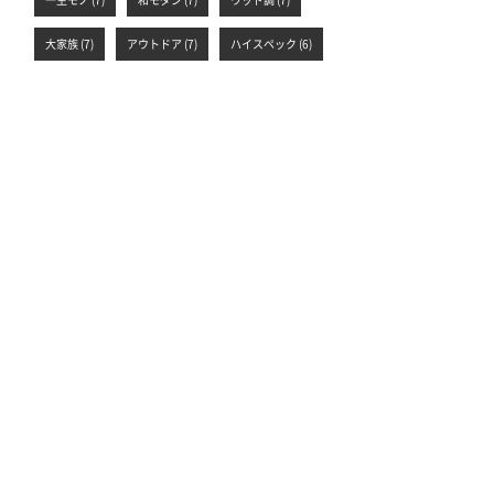
一生モノ (7)
和モダン (7)
ウッド調 (7)
大家族 (7)
アウトドア (7)
ハイスペック (6)