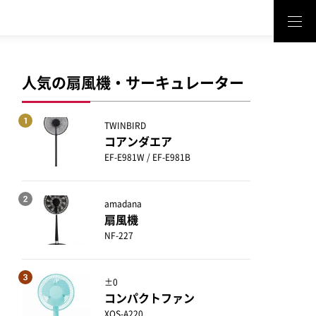
人気の扇風機・サーキュレーター
TWINBIRD
コアンダエア
EF-E981W / EF-E981B
amadana
扇風機
NF-227
±0
コンパクトファン
XQS-A220