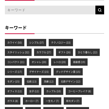
キーワード
カワイイ (50)
シンプル (37)
テクノロジー (33)
スタイリッシュ (32)
カラフル (27)
ギフト (26)
ひとり暮らし (22)
コンパクト (21)
オシャレ (20)
レトロ (20)
高級感 (19)
シリーズ (17)
デザイナーズ (15)
グッドデザイン賞 (15)
モダン (15)
伝統 (13)
洗練 (12)
北欧デザイン (12)
オフィス (12)
女子 (12)
カップル (10)
コーヒーブレイク (8)
ガラス (8)
ホーロー (7)
一生モノ (7)
和モダン (7)