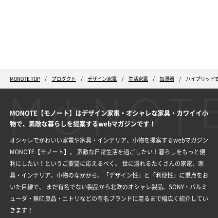
MONOTE TOP
プロダクト
デザイン家電
生活家電
加湿器
ハイブリッド
MONOTE【モノート】はデザイン家電・オシャレな家具・カワイイ小
物で、素敵な暮らしを提案するwebマガジンです！
オシャレでかわいい家電や家具・インテリア、小物を提案するwebマガジン
MONOTE【モノート】。
素敵な日常生活を過ごしたい！暮らしをもっと便
利にしたい！というご要望に応えるべく、
世に溢れるたくさんの家電、家
具・インテリア、小物のなかから、「デザイン性」と「利便性」に重点をお
いた目線で、
まだ有名でない製品から北欧のオシャレ製品、SONY・バルミ
ューダ・無印良品・ニトリなどの有名ブランドに至るまで幅広く紹介してい
きます！