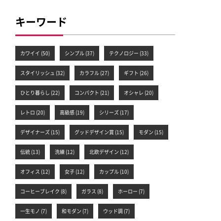
キーワード
カワイイ (50)
シンプル (37)
テクノロジー (33)
スタイリッシュ (32)
カラフル (27)
ギフト (26)
ひとり暮らし (22)
コンパクト (21)
オシャレ (20)
レトロ (20)
高級感 (19)
シリーズ (17)
デザイナーズ (15)
グッドデザイン賞 (15)
モダン (15)
伝統 (13)
洗練 (12)
北欧デザイン (12)
オフィス (12)
女子 (12)
カップル (10)
コーヒーブレイク (8)
ガラス (8)
ホーロー (7)
一生モノ (7)
和モダン (7)
ウッド調 (7)