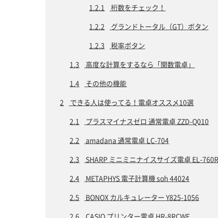
1.2.1
桁数をチェック！
1.2.2
グランドトータル（GT）ボタン
1.2.3
税率ボタン
1.3
高度な計算をするなら「関数電卓」
1.4
その他の機能
2
できる人は使ってる！電卓オススメ10選
2.1
プラスマイナスゼロ 通常電卓 ZZD-Q010
2.2
amadana 通常電卓 LC-704
2.3
SHARP ミニミニナイスサイズ電卓 EL-760R
2.4
METAPHYS 電子計算機 soh 44024
2.5
BONOX カルキュレーター Y825-1056
2.6
CASIO プリンター電卓 HR-8RCWE