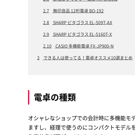
2.7
無印良品 12桁電卓 BO-192
2.8
SHARP ピタゴラス EL-509T-AX
2.9
SHARP ピタゴラス EL-5160T-X
2.10
CASIO 多機能電卓 FX-JP900-N
3
できる人は使ってる！電卓オススメ10選まとめ
電卓の種類
オシャレなショップでの会計時に多機能モ
ますし、経理で使うのにコンパクトモデル