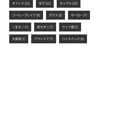
オフィス (12)
女子 (12)
カップル (10)
コーヒーブレイク (8)
ガラス (8)
ホーロー (7)
一生モノ (7)
和モダン (7)
ウッド調 (7)
大家族 (7)
アウトドア (7)
ハイスペック (6)