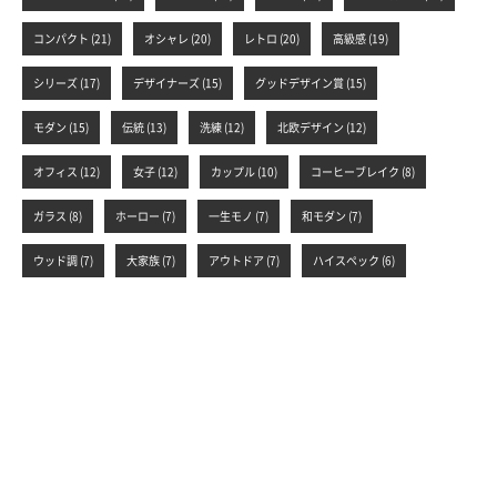
コンパクト (21)
オシャレ (20)
レトロ (20)
高級感 (19)
シリーズ (17)
デザイナーズ (15)
グッドデザイン賞 (15)
モダン (15)
伝統 (13)
洗練 (12)
北欧デザイン (12)
オフィス (12)
女子 (12)
カップル (10)
コーヒーブレイク (8)
ガラス (8)
ホーロー (7)
一生モノ (7)
和モダン (7)
ウッド調 (7)
大家族 (7)
アウトドア (7)
ハイスペック (6)