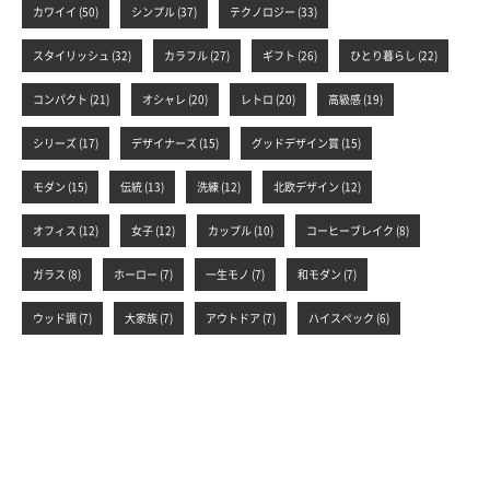
カワイイ (50)
シンプル (37)
テクノロジー (33)
スタイリッシュ (32)
カラフル (27)
ギフト (26)
ひとり暮らし (22)
コンパクト (21)
オシャレ (20)
レトロ (20)
高級感 (19)
シリーズ (17)
デザイナーズ (15)
グッドデザイン賞 (15)
モダン (15)
伝統 (13)
洗練 (12)
北欧デザイン (12)
オフィス (12)
女子 (12)
カップル (10)
コーヒーブレイク (8)
ガラス (8)
ホーロー (7)
一生モノ (7)
和モダン (7)
ウッド調 (7)
大家族 (7)
アウトドア (7)
ハイスペック (6)