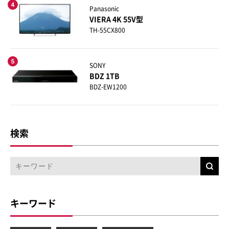
Panasonic
VIERA 4K 55V型
TH-55CX800
SONY
BDZ 1TB
BDZ-EW1200
検索
キーワード